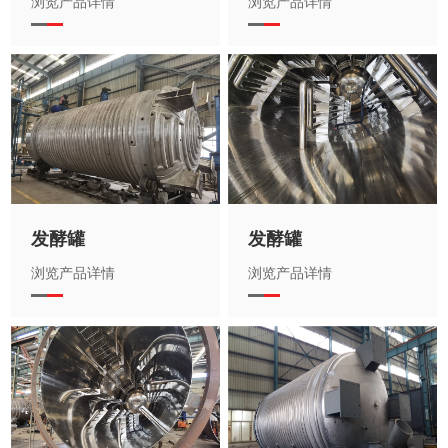
浏览产品详情
浏览产品详情
发酵罐
发酵罐
浏览产品详情
浏览产品详情