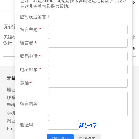
您好！我是Aurora, 无论是技术咨询还是定制需求，我都
在这儿等着为您提供帮助。
随时欢迎留言！
无锡益腾压力容器有限公司
留言主题:
*
无锡益腾压力容器有限公司位于江苏省江阴市青阳工业园,是一家专业
留言者:
*
设计、制造压力容器的股份制有限公司。…
联系电话:
*
电子邮箱:
*
无锡益腾压力容器有限公司
微信:
*
地址：江苏省江阴市月城镇北环路28号
联系人：张先生
留言内容:
手机：13506192042
手机：18652492007
网址：www.yitengrq.com
验证码:
E-mail: yeekai@yitengrq.com