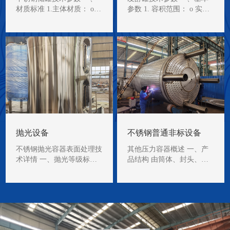
材质标准 1.主体材质： o 3
参数 1. 容积范围： o 实验
04/304L：…
室型：5–…
抛光设备
不锈钢普通非标设备
不锈钢抛光容器表面处理技
其他压力容器概述 一、产
术详情 一、抛光等级标准
品结构 由筒体、封头、法
1. 机械抛光等级（按AST…
兰、接管、支座等组成。
…