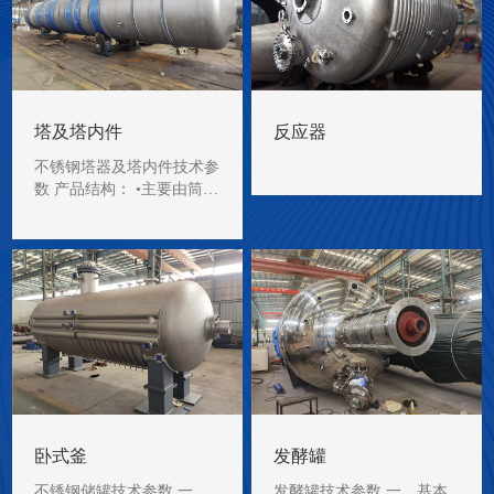
塔及塔内件
反应器
不锈钢塔器及塔内件技术参
数 产品结构： •主要由筒
体、封头（或盖头）、支
座…
卧式釜
发酵罐
不锈钢储罐技术参数 一、
发酵罐技术参数 一、基本