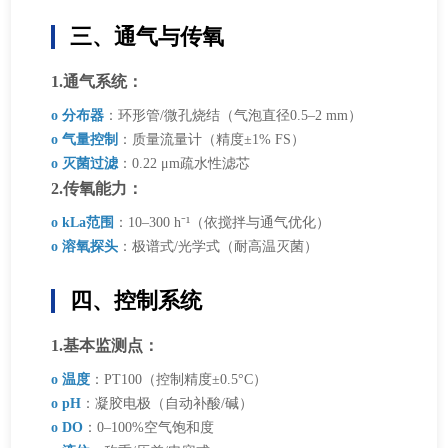
三、通气与传氧
1.通气系统：
o 分布器
：环形管/微孔烧结（气泡直径0.5–2 mm）
o 气量控制
：质量流量计（精度±1% FS）
o 灭菌过滤
：0.22 μm疏水性滤芯
2.传氧能力：
o kLa范围
：10–300 h⁻¹（依搅拌与通气优化）
o 溶氧探头
：极谱式/光学式（耐高温灭菌）
四、控制系统
1.基本监测点：
o 温度
：PT100（控制精度±0.5°C）
o pH
：凝胶电极（自动补酸/碱）
o DO
：0–100%空气饱和度