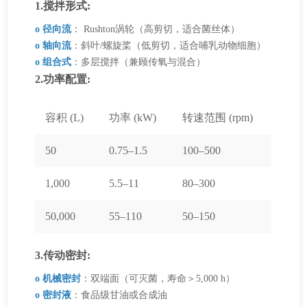
1.搅拌形式:
o 径向流
： Rushton涡轮（高剪切，适合菌丝体）
o 轴向流
：斜叶/螺旋桨（低剪切，适合哺乳动物细胞）
o 组合式
：多层搅拌（兼顾传氧与混合）
2.功率配置:
容积 (L)
功率 (kW)
转速范围 (rpm)
50
0.75–1.5
100–500
1,000
5.5–11
80–300
50,000
55–110
50–150
3.传动密封:
o 机械密封
：双端面（可灭菌，寿命＞5,000 h）
o 密封液
：食品级甘油或合成油