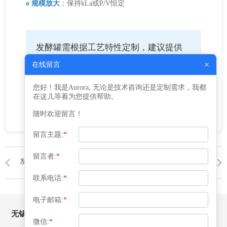
o 规模放大
：保持kLa或P/V恒定
发酵罐需根据工艺特性定制，建议提供
细胞类型、培养基组成和目标产物浓度
×
在线留言
进行详细设计后再与益腾沟通制作事
您好！我是Aurora, 无论是技术咨询还是定制需求，我都
项。
在这儿等着为您提供帮助。
随时欢迎留言！
留言主题:
*
留言者:
*
发酵罐
返回列表
发酵罐
联系电话:
*
电子邮箱:
*
无锡益腾压力容器有限公司
微信:
*