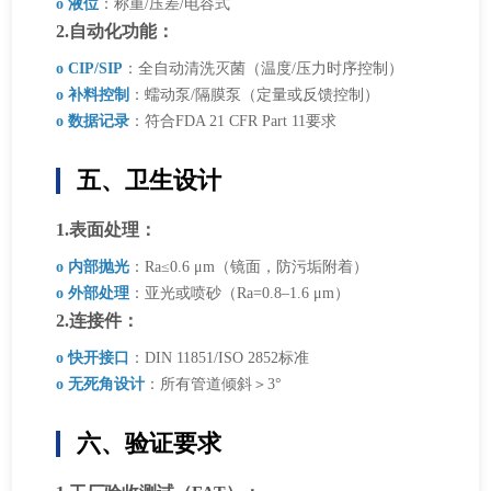
o 液位
：称重/压差/电容式
2.自动化功能：
o CIP/SIP
：全自动清洗灭菌（温度/压力时序控制）
o 补料控制
：蠕动泵/隔膜泵（定量或反馈控制）
o 数据记录
：符合FDA 21 CFR Part 11要求
五、卫生设计
1.表面处理：
o 内部抛光
：Ra≤0.6 μm（镜面，防污垢附着）
o 外部处理
：亚光或喷砂（Ra=0.8–1.6 μm）
2.连接件：
o 快开接口
：DIN 11851/ISO 2852标准
o 无死角设计
：所有管道倾斜＞3°
六、验证要求