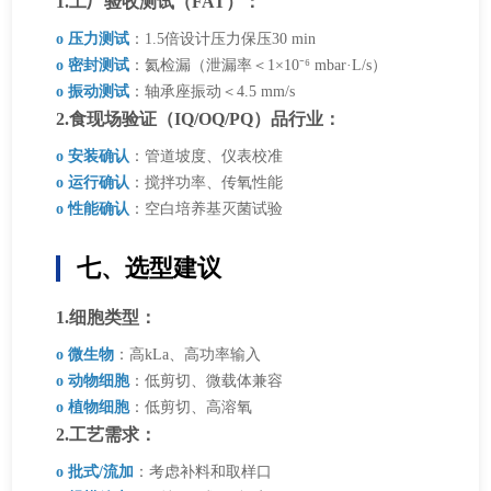
1.工厂验收测试（FAT）：
o 压力测试
：1.5倍设计压力保压30 min
o 密封测试
：氦检漏（泄漏率＜1×10⁻⁶ mbar·L/s）
o 振动测试
：轴承座振动＜4.5 mm/s
2.食现场验证（IQ/OQ/PQ）品行业：
o 安装确认
：管道坡度、仪表校准
o 运行确认
：搅拌功率、传氧性能
o 性能确认
：空白培养基灭菌试验
七、选型建议
1.细胞类型：
o 微生物
：高kLa、高功率输入
o 动物细胞
：低剪切、微载体兼容
o 植物细胞
：低剪切、高溶氧
2.工艺需求：
o 批式/流加
：考虑补料和取样口