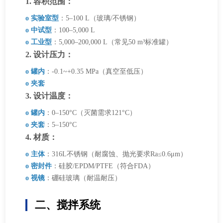
1. 容积范围：
o 实验室型
：5–100 L（玻璃/不锈钢）
o 中试型
：100–5,000 L
o 工业型
：5,000–200,000 L（常见50 m³标准罐）
2. 设计压力：
o 罐内
：-0.1~+0.35 MPa（真空至低压）
o 夹套
3. 设计温度：
o 罐内
：0–150°C（灭菌需求121°C）
o 夹套
：5–150°C
4. 材质：
o 主体
：316L不锈钢（耐腐蚀、抛光要求Ra≤0.6μm）
o 密封件
：硅胶/EPDM/PTFE（符合FDA）
o 视镜
：硼硅玻璃（耐温耐压）
二、搅拌系统