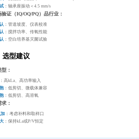
测试
：轴承座振动＜4.5 mm/s
场验证（IQ/OQ/PQ）品行业：
确认
：管道坡度、仪表校准
确认
：搅拌功率、传氧性能
确认
：空白培养基灭菌试验
、选型建议
类型：
：高kLa、高功率输入
细胞
：低剪切、微载体兼容
细胞
：低剪切、高溶氧
需求：
流加
：考虑补料和取样口
放大
：保持kLa或P/V恒定