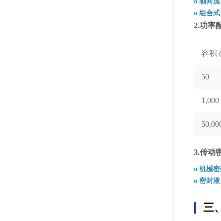
o 轴向流
o 组合式
2.功率
容积 (
50
1,000
50,00
3.传动
o 机械
o 密封液
三