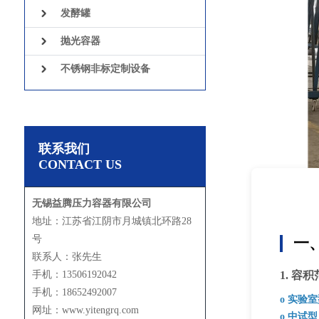
发酵罐
抛光容器
不锈钢非标定制设备
联系我们
CONTACT US
无锡益腾压力容器有限公司
地址：江苏省江阴市月城镇北环路28
号
一
联系人：张先生
手机：13506192042
1. 容
手机：18652492007
o 实验
网址：www.yitengrq.com
o 中试型