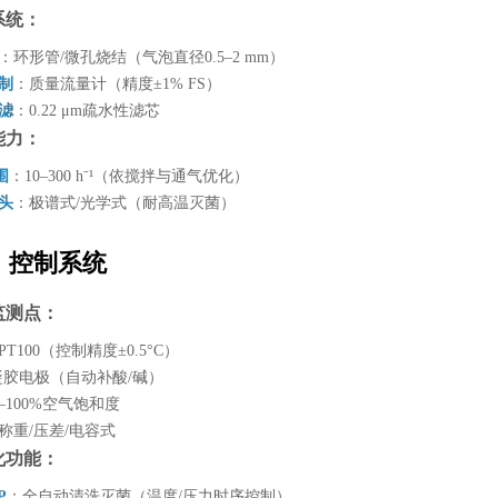
系统：
：环形管/微孔烧结（气泡直径0.5–2 mm）
控制
：质量流量计（精度±1% FS）
过滤
：0.22 μm疏水性滤芯
能力：
围
：10–300 h⁻¹（依搅拌与通气优化）
探头
：极谱式/光学式（耐高温灭菌）
、控制系统
监测点：
PT100（控制精度±0.5°C）
凝胶电极（自动补酸/碱）
–100%空气饱和度
称重/压差/电容式
化功能：
P
：全自动清洗灭菌（温度/压力时序控制）