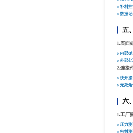
o 补料
o 数据
五
1.表面
o 内部
o 外部
2.连接
o 快开
o 无死
六
1.工厂
o 压力
o 密封