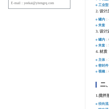
E-mail：yeekai@yitengrq.com
o 工业型
2. 设
o 罐内
：
o 夹套
3. 设
o 罐内
：
o 夹套
：5
4. 材质
o 主体
：
o 密封件
o 视镜
：
二
1.搅拌
o 径向流