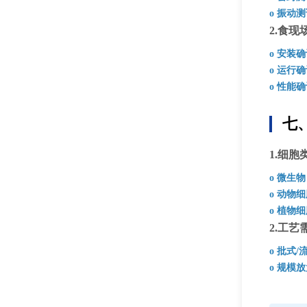
o 振动
2.食现
o 安装
o 运行
o 性能
七
1.细胞
o 微生物
o 动物
o 植物
2.工艺
o 批式/
o 规模