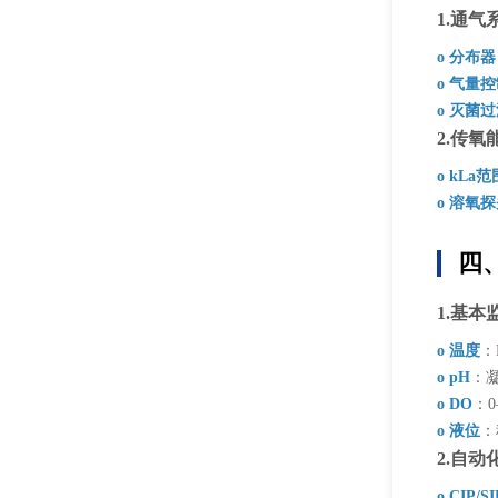
1.通气
o 分布器
o 气量
o 灭菌
2.传氧
o kLa范
o 溶氧
四
1.基本
o 温度
：
o pH
：
o DO
：0
o 液位
：
2.自动
o CIP/SI