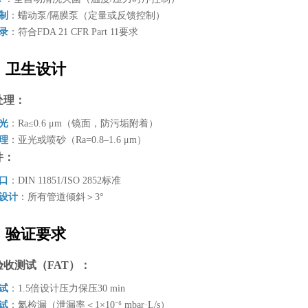
控制
：蠕动泵/隔膜泵（定量或反馈控制）
记录
：符合FDA 21 CFR Part 11要求
、卫生设计
处理：
抛光
：Ra≤0.6 μm（镜面，防污垢附着）
处理
：亚光或喷砂（Ra=0.8–1.6 μm）
件：
接口
：DIN 11851/ISO 2852标准
角设计
：所有管道倾斜＞3°
、验证要求
验收测试（FAT）：
测试
：1.5倍设计压力保压30 min
测试
：氦检漏（泄漏率＜1×10⁻⁶ mbar·L/s）