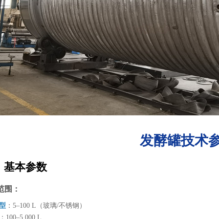
发酵罐技术
、基本参数
积范围：
室型
：5–100 L（玻璃/不锈钢）
：100–5,000 L