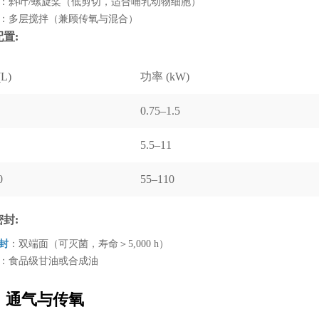
：斜叶/螺旋桨（低剪切，适合哺乳动物细胞）
：多层搅拌（兼顾传氧与混合）
配置:
L)
功率 (kW)
0.75–1.5
5.5–11
0
55–110
密封:
密封
：双端面（可灭菌，寿命＞5,000 h）
：食品级甘油或合成油
、通气与传氧