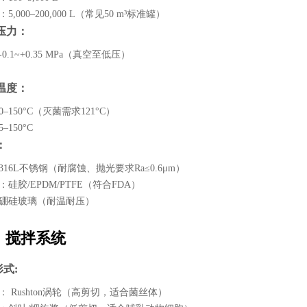
：5,000–200,000 L（常见50 m³标准罐）
计压力：
-0.1~+0.35 MPa（真空至低压）
计温度：
0–150°C（灭菌需求121°C）
–150°C
：
316L不锈钢（耐腐蚀、抛光要求Ra≤0.6μm）
：硅胶/EPDM/PTFE（符合FDA）
硼硅玻璃（耐温耐压）
、搅拌系统
形式:
： Rushton涡轮（高剪切，适合菌丝体）