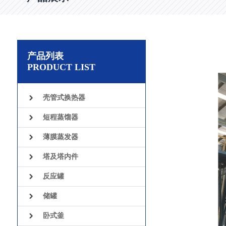
产品列表
PRODUCT LIST
壳管式换热器
短程蒸馏器
薄膜蒸发器
塔及塔内件
反应罐
储罐
卧式釜