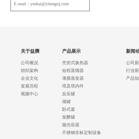
E-mail：yeekai@yitengrq.com
关于益腾
产品展示
新闻
公司概况
壳管式换热器
公司新
组织架构
短程蒸馏器
行业新
企业文化
薄膜蒸发器
产品知
发展历程
塔及塔内件
视频中心
反应罐
储罐
卧式釜
发酵罐
抛光容器
不锈钢非标定制设备