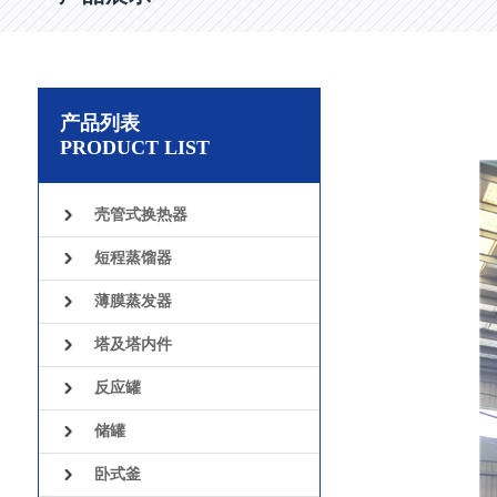
产品列表
PRODUCT LIST
壳管式换热器
短程蒸馏器
薄膜蒸发器
塔及塔内件
反应罐
储罐
卧式釜