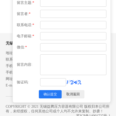
留言主题:
*
«
‹
1
2
3
4
5
›
»
留言者:
*
联系电话:
*
电子邮箱:
*
无锡益腾压力容器有限公司
微信:
*
地址：江苏省江阴市月城镇北环路28号
联系人：张先生
留言内容:
手机：13506192042
手机：18652492007
网址：www.yitengrq.com
验证码:
E-mail: yeekai@yitengrq.com
确认提交
取消返回
COPYRIGHT © 2021 无锡益腾压力容器有限公司 版权归本公司所
有，未经授权，任何其他公司或个人均不允许来复制、抄袭！
苏ICP备14001727号-1