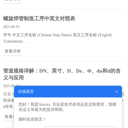
螺旋焊管制造工序中英文对照表
2025-09-19
序号 中文工序名称 (Chinese Step Name) 英文工序名称 (English
Translation) …
查看详情
管道规格详解：DN、英寸、D、De、Φ、dn和d的含
义与应用
2025-09-18
×
在线留言
引言 在管道系统中，准确理解各类管径规格术语对工程师、技术人员
和采购人员至关重要。本文将系统解析DN、英寸、D、De、Φ、dn和
您好！我是Aurora, 无论是技术咨询还是定制需求，我都
d等常见管道规格标记的具体含义及应用场景。 …
在这儿等着为您提供帮助。
查看详情
随时欢迎留言！