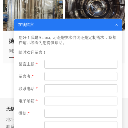
×
在线留言
您好！我是Aurora, 无论是技术咨询还是定制需求，我都
抛光设备
抛光设备
在这儿等着为您提供帮助。
浏览产品详情
浏览产品详情
随时欢迎留言！
留言主题:
*
«
‹
1
2
›
»
留言者:
*
联系电话:
*
电子邮箱:
*
无锡益腾压力容器有限公司
微信:
*
地址：江苏省江阴市月城镇北环路28号
联系人：张先生