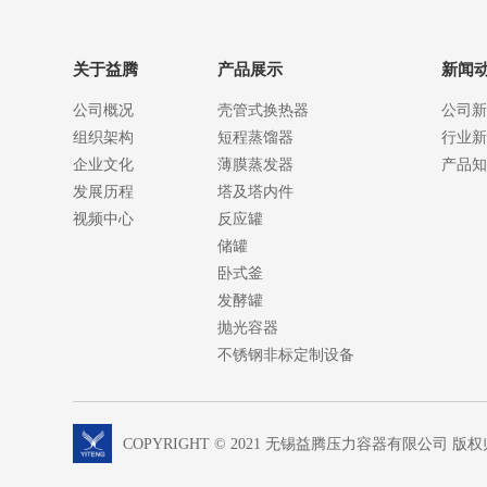
关于益腾
产品展示
新闻
公司概况
壳管式换热器
公司新
组织架构
短程蒸馏器
行业新
企业文化
薄膜蒸发器
产品知
发展历程
塔及塔内件
视频中心
反应罐
储罐
卧式釜
发酵罐
抛光容器
不锈钢非标定制设备
COPYRIGHT © 2021 无锡益腾压力容器有限