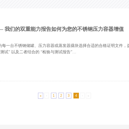
试 —— 我们的双重能力报告如何为您的不锈钢压力容器增值
每一台不锈钢储罐、压力容器或蒸发器撬块选择合适的合格证明文件，益腾压
“测试” 以及二者结合的 “检验与测试报告”…
«
‹
1
2
3
4
›
»